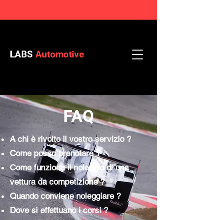
LABS
Automotive
FAQ
A chi è rivolto il vostro servizio ?
Come posso prenotare ?
Come funziona il noleggio di una
vettura da competizione ?
Quando conviene noleggiare ?
Dove si effettuano i corsi ?