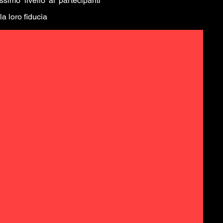
ssimo livello ai partecipanti
la loro fiducia