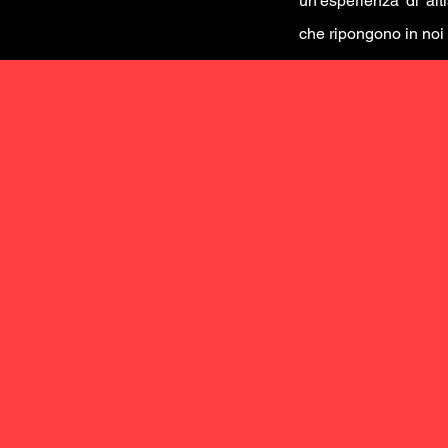
un'esperienza di alti
che ripongono in noi 